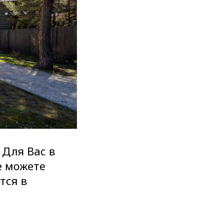
 Для Вас в
е можете
тся в